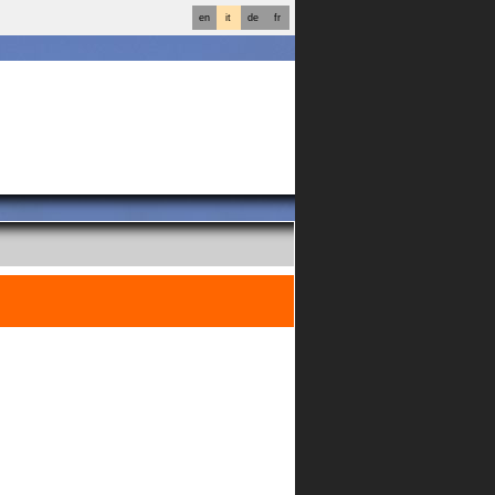
en
it
de
fr