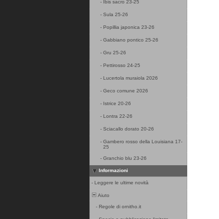
-
Ibis sacro 23-25
-
Sula 25-26
-
Popillia japonica 23-26
-
Gabbiano pontico 25-26
-
Gru 25-26
-
Pettirosso 24-25
-
Lucertola muraiola 2026
-
Geco comune 2026
-
Istrice 20-26
-
Lontra 22-26
-
Sciacallo dorato 20-26
-
Gambero rosso della Louisiana 17-
25
-
Granchio blu 23-26
Informazioni
-
Leggere le ultime novità
Aiuto
-
Regole di ornitho.it