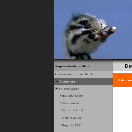
Det
Pagina iniziale ornitho.it
Le Associazioni di ornitho.it
Il dato n
Consultare
Le osservazioni
-
Fotografie e suoni
Dati e analisi
-
Biancone 2026
-
Grifone 25-26
-
Peppola 25-26