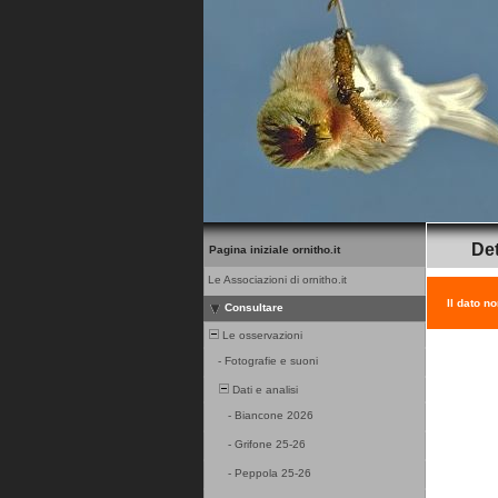
Det
Pagina iniziale ornitho.it
Le Associazioni di ornitho.it
Il dato n
Consultare
Le osservazioni
-
Fotografie e suoni
Dati e analisi
-
Biancone 2026
-
Grifone 25-26
-
Peppola 25-26