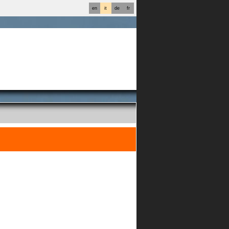
en
it
de
fr