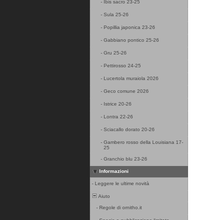
-
Ibis sacro 23-25
-
Sula 25-26
-
Popillia japonica 23-26
-
Gabbiano pontico 25-26
-
Gru 25-26
-
Pettirosso 24-25
-
Lucertola muraiola 2026
-
Geco comune 2026
-
Istrice 20-26
-
Lontra 22-26
-
Sciacallo dorato 20-26
-
Gambero rosso della Louisiana 17-
25
-
Granchio blu 23-26
Informazioni
-
Leggere le ultime novità
Aiuto
-
Regole di ornitho.it