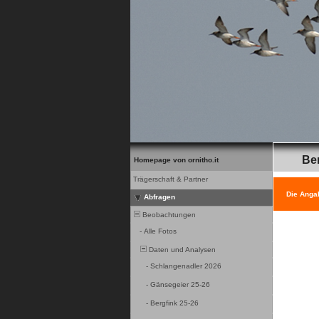
Be
Homepage von ornitho.it
Trägerschaft & Partner
Die Anga
Abfragen
Beobachtungen
-
Alle Fotos
Daten und Analysen
-
Schlangenadler 2026
-
Gänsegeier 25-26
-
Bergfink 25-26