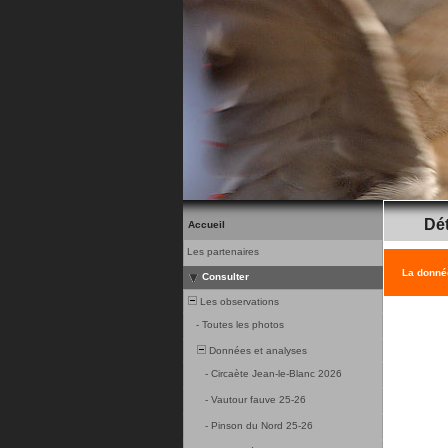
Dét
Accueil
Les partenaires
La donnée
Consulter
Les observations
-
Toutes les photos
Données et analyses
-
Circaète Jean-le-Blanc 2026
-
Vautour fauve 25-26
-
Pinson du Nord 25-26