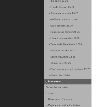
-
Ibis sacré 23-25
-
Fou de Bassan 25-26
-
Scarabée japonais 23-26
-
Goéland pontique 25-26
-
Grue cendrée 25-26
-
Rougegorge familier 24-25
-
Lézard des murailles 2026
-
Tarente de Maurétanie 2026
-
Porc-épic à crête 20-26
-
Loutre d'Europe 22-26
-
Chacal doré 20-26
-
Ecrevisse rouge de Louisiane 17-25
-
Crabe bleu 23-26
Information
-
Toutes les nouvelles
Aide
-
Réglement d'ornitho.it
-
Espèces à publication limitée