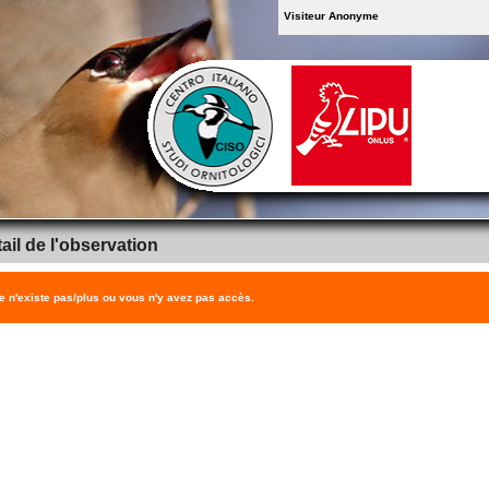
Visiteur Anonyme
ail de l'observation
 n'existe pas/plus ou vous n'y avez pas accès.