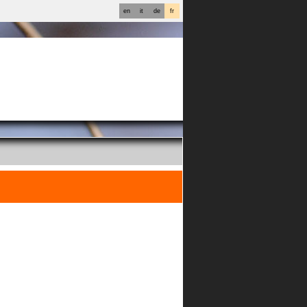
en
it
de
fr