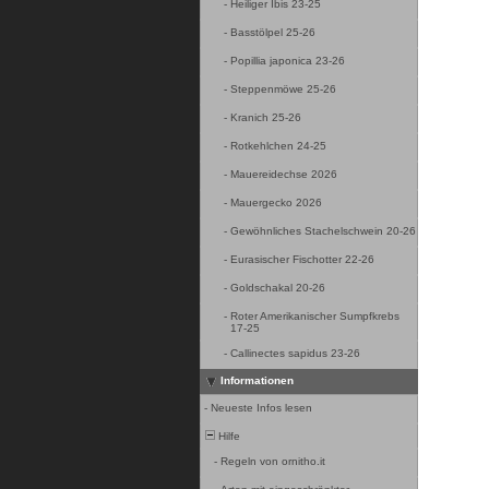
-
Heiliger Ibis 23-25
-
Basstölpel 25-26
-
Popillia japonica 23-26
-
Steppenmöwe 25-26
-
Kranich 25-26
-
Rotkehlchen 24-25
-
Mauereidechse 2026
-
Mauergecko 2026
-
Gewöhnliches Stachelschwein 20-26
-
Eurasischer Fischotter 22-26
-
Goldschakal 20-26
-
Roter Amerikanischer Sumpfkrebs
17-25
-
Callinectes sapidus 23-26
Informationen
-
Neueste Infos lesen
Hilfe
-
Regeln von ornitho.it