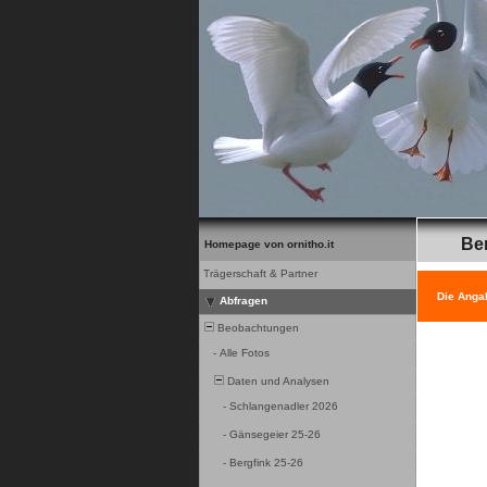
Be
Homepage von ornitho.it
Trägerschaft & Partner
Die Anga
Abfragen
Beobachtungen
-
Alle Fotos
Daten und Analysen
-
Schlangenadler 2026
-
Gänsegeier 25-26
-
Bergfink 25-26