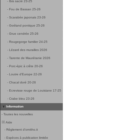
-
Ibis sacré 23-25
-
Fou de Bassan 25-26
-
Scarabée japonais 23-26
-
Goéland pontique 25-26
-
Grue cendrée 25-26
-
Rougegorge familier 24-25
-
Lézard des murailles 2026
-
Tarente de Maurétanie 2026
-
Porc-épic à crête 20-26
-
Loutre d'Europe 22-26
-
Chacal doré 20-26
-
Ecrevisse rouge de Louisiane 17-25
-
Crabe bleu 23-26
Information
-
Toutes les nouvelles
Aide
-
Réglement d'ornitho.it
-
Espèces à publication limitée