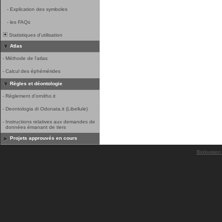
-
Explication des symboles
-
les FAQs
Statistiques d'utilisation
Atlas
-
Méthode de l'atlas
-
Calcul des éphémérides
Règles et déontologie
-
Réglement d'ornitho.it
-
Deontologia di Odonata.it (Libellule)
-
Instructions relatives aux demandes de
données émanant de tiers
Projets approuvés en cours
Biolovision