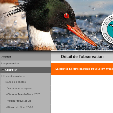
Détail de l'observation
Accueil
Les partenaires
La donnée n'existe pas/plus ou vous n'y avez
Consulter
Les observations
-
Toutes les photos
Données et analyses
-
Circaète Jean-le-Blanc 2026
-
Vautour fauve 25-26
-
Pinson du Nord 25-26