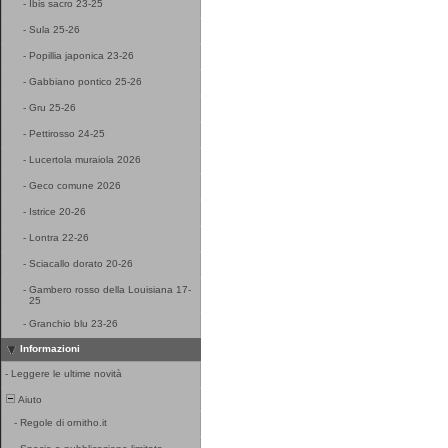
-
Ibis sacro 23-25
-
Sula 25-26
-
Popillia japonica 23-26
-
Gabbiano pontico 25-26
-
Gru 25-26
-
Pettirosso 24-25
-
Lucertola muraiola 2026
-
Geco comune 2026
-
Istrice 20-26
-
Lontra 22-26
-
Sciacallo dorato 20-26
-
Gambero rosso della Louisiana 17-
25
-
Granchio blu 23-26
Informazioni
-
Leggere le ultime novità
Aiuto
-
Regole di ornitho.it