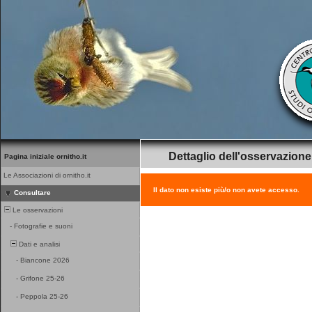
Dettaglio dell'osservazione
Pagina iniziale ornitho.it
Le Associazioni di ornitho.it
Il dato non esiste più/o non avete accesso.
Consultare
Le osservazioni
-
Fotografie e suoni
Dati e analisi
-
Biancone 2026
-
Grifone 25-26
-
Peppola 25-26