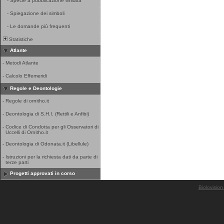
-
Specie a pubblicazione limitata
-
Spiegazione dei simboli
-
Le domande più frequenti
Statistiche
Atlante
-
Metodi Atlante
-
Calcolo Effemeridi
Regole e Deontologie
-
Regole di ornitho.it
-
Deontologia di S.H.I. (Rettili e Anfibi)
-
Codice di Condotta per gli Osservatori di
Uccelli di Ornitho.it
-
Deontologia di Odonata.it (Libellule)
-
Istruzioni per la richiesta dati da parte di
terze parti
Progetti approvati in corso
Biolovision