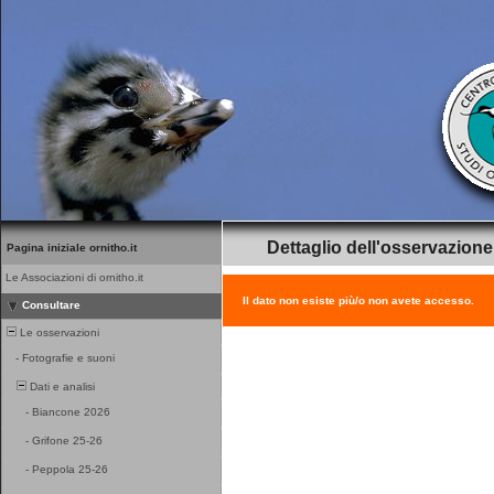
Dettaglio dell'osservazione
Pagina iniziale ornitho.it
Le Associazioni di ornitho.it
Il dato non esiste più/o non avete accesso.
Consultare
Le osservazioni
-
Fotografie e suoni
Dati e analisi
-
Biancone 2026
-
Grifone 25-26
-
Peppola 25-26