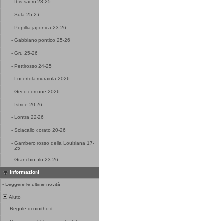
-
Ibis sacro 23-25
-
Sula 25-26
-
Popillia japonica 23-26
-
Gabbiano pontico 25-26
-
Gru 25-26
-
Pettirosso 24-25
-
Lucertola muraiola 2026
-
Geco comune 2026
-
Istrice 20-26
-
Lontra 22-26
-
Sciacallo dorato 20-26
-
Gambero rosso della Louisiana 17-
25
-
Granchio blu 23-26
Informazioni
-
Leggere le ultime novità
Aiuto
-
Regole di ornitho.it