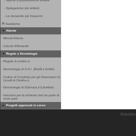
-
Specie a pubblicazione limitata
-
Spiegazione dei simboli
-
Le domande più frequenti
Statistiche
Atlante
-
Metodi Atlante
-
Calcolo Effemeridi
Regole e Deontologie
-
Regole di ornitho.it
-
Deontologia di S.H.I. (Rettili e Anfibi)
-
Codice di Condotta per gli Osservatori di
Uccelli di Ornitho.it
-
Deontologia di Odonata.it (Libellule)
-
Istruzioni per la richiesta dati da parte di
terze parti
Progetti approvati in corso
Biolovision