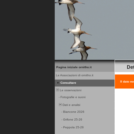
Det
Pagina iniziale ornitho.it
Le Associazioni di ornitho.it
Il dato n
Consultare
Le osservazioni
-
Fotografie e suoni
Dati e analisi
-
Biancone 2026
-
Grifone 25-26
-
Peppola 25-26