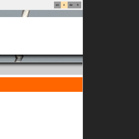
en
it
de
fr