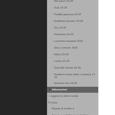
-
Ibis sacro 23-25
-
Sula 25-26
-
Popillia japonica 23-26
-
Gabbiano pontico 25-26
-
Gru 25-26
-
Pettirosso 24-25
-
Lucertola muraiola 2026
-
Geco comune 2026
-
Istrice 20-26
-
Lontra 22-26
-
Sciacallo dorato 20-26
-
Gambero rosso della Louisiana 17-
25
-
Granchio blu 23-26
Informazioni
-
Leggere le ultime novità
Aiuto
-
Regole di ornitho.it