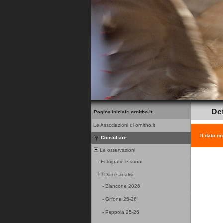
Det
Pagina iniziale ornitho.it
Le Associazioni di ornitho.it
Il dato n
Consultare
Le osservazioni
-
Fotografie e suoni
Dati e analisi
-
Biancone 2026
-
Grifone 25-26
-
Peppola 25-26