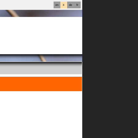
en
it
de
fr