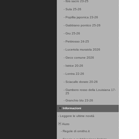
-
Ibis sacro 23-25
-
Sula 25-26
-
Popillia japonica 23-26
-
Gabbiano pontico 25-26
-
Gru 25-26
-
Pettirosso 24-25
-
Lucertola muraiola 2026
-
Geco comune 2026
-
Istrice 20-26
-
Lontra 22-26
-
Sciacallo dorato 20-26
-
Gambero rosso della Louisiana 17-
25
-
Granchio blu 23-26
Informazioni
-
Leggere le ultime novità
Aiuto
-
Regole di ornitho.it