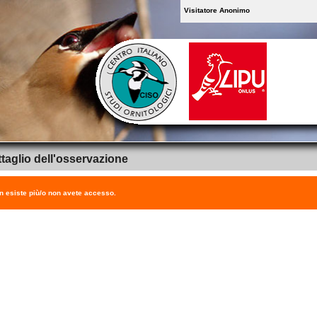
Visitatore Anonimo
taglio dell'osservazione
on esiste più/o non avete accesso.