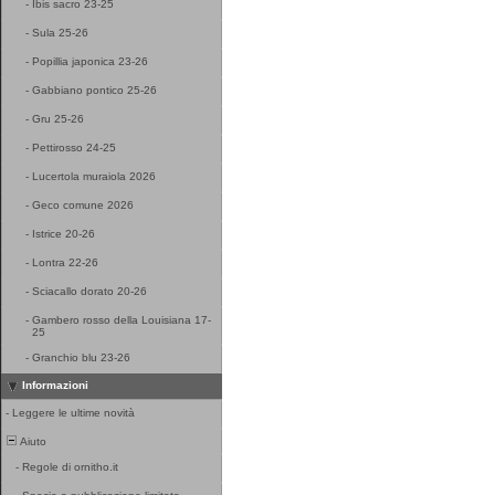
-
Ibis sacro 23-25
-
Sula 25-26
-
Popillia japonica 23-26
-
Gabbiano pontico 25-26
-
Gru 25-26
-
Pettirosso 24-25
-
Lucertola muraiola 2026
-
Geco comune 2026
-
Istrice 20-26
-
Lontra 22-26
-
Sciacallo dorato 20-26
-
Gambero rosso della Louisiana 17-
25
-
Granchio blu 23-26
Informazioni
-
Leggere le ultime novità
Aiuto
-
Regole di ornitho.it