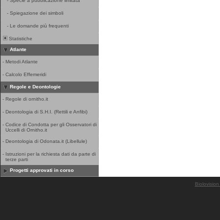
-
Specie a pubblicazione limitata
-
Spiegazione dei simboli
-
Le domande più frequenti
Statistiche
Atlante
-
Metodi Atlante
-
Calcolo Effemeridi
Regole e Deontologie
-
Regole di ornitho.it
-
Deontologia di S.H.I. (Rettili e Anfibi)
-
Codice di Condotta per gli Osservatori di
Uccelli di Ornitho.it
-
Deontologia di Odonata.it (Libellule)
-
Istruzioni per la richiesta dati da parte di
terze parti
Progetti approvati in corso
Biolovision