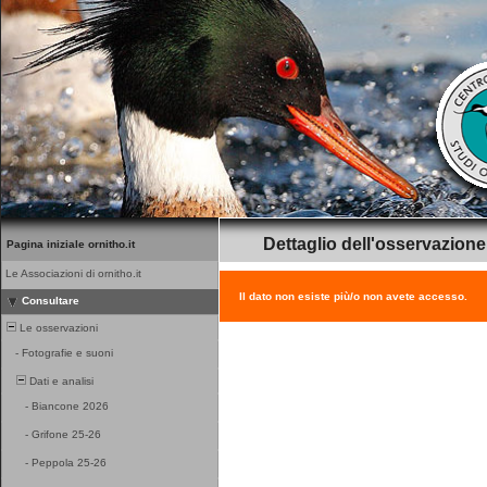
Dettaglio dell'osservazione
Pagina iniziale ornitho.it
Le Associazioni di ornitho.it
Il dato non esiste più/o non avete accesso.
Consultare
Le osservazioni
-
Fotografie e suoni
Dati e analisi
-
Biancone 2026
-
Grifone 25-26
-
Peppola 25-26