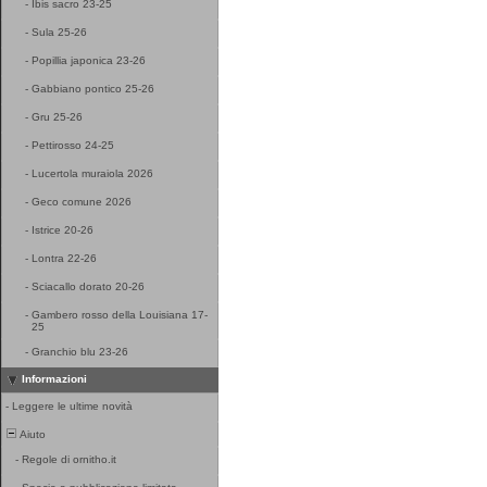
-
Ibis sacro 23-25
-
Sula 25-26
-
Popillia japonica 23-26
-
Gabbiano pontico 25-26
-
Gru 25-26
-
Pettirosso 24-25
-
Lucertola muraiola 2026
-
Geco comune 2026
-
Istrice 20-26
-
Lontra 22-26
-
Sciacallo dorato 20-26
-
Gambero rosso della Louisiana 17-
25
-
Granchio blu 23-26
Informazioni
-
Leggere le ultime novità
Aiuto
-
Regole di ornitho.it