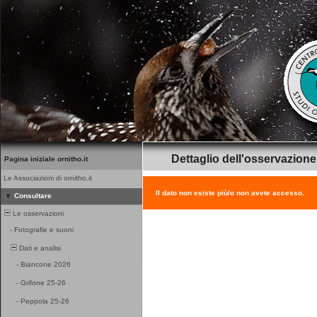
Dettaglio dell'osservazione
Pagina iniziale ornitho.it
Le Associazioni di ornitho.it
Il dato non esiste più/o non avete accesso.
Consultare
Le osservazioni
-
Fotografie e suoni
Dati e analisi
-
Biancone 2026
-
Grifone 25-26
-
Peppola 25-26