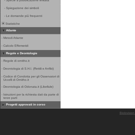
-
Specie a pubblicazione limitata
-
Spiegazione dei simboli
-
Le domande più frequenti
Statistiche
Atlante
-
Metodi Atlante
-
Calcolo Effemeridi
Regole e Deontologie
-
Regole di ornitho.it
-
Deontologia di S.H.I. (Rettili e Anfibi)
-
Codice di Condotta per gli Osservatori di
Uccelli di Ornitho.it
-
Deontologia di Odonata.it (Libellule)
-
Istruzioni per la richiesta dati da parte di
terze parti
Progetti approvati in corso
Biolovision