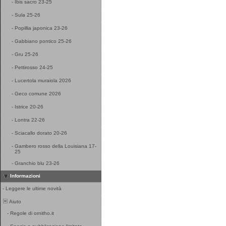
-
Ibis sacro 23-25
-
Sula 25-26
-
Popillia japonica 23-26
-
Gabbiano pontico 25-26
-
Gru 25-26
-
Pettirosso 24-25
-
Lucertola muraiola 2026
-
Geco comune 2026
-
Istrice 20-26
-
Lontra 22-26
-
Sciacallo dorato 20-26
-
Gambero rosso della Louisiana 17-
25
-
Granchio blu 23-26
Informazioni
-
Leggere le ultime novità
Aiuto
-
Regole di ornitho.it