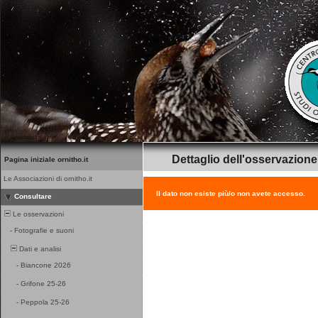
Dettaglio dell'osservazione
Pagina iniziale ornitho.it
Le Associazioni di ornitho.it
Il dato non esiste più/o non avete accesso.
Consultare
Le osservazioni
-
Fotografie e suoni
Dati e analisi
-
Biancone 2026
-
Grifone 25-26
-
Peppola 25-26