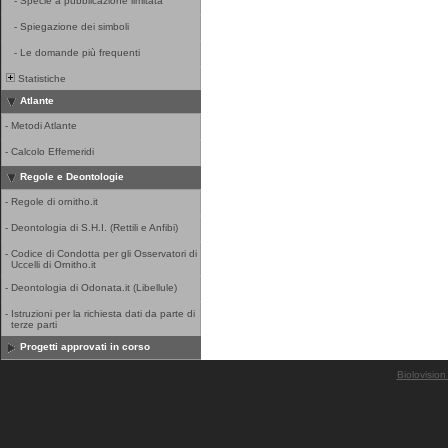
-
Specie a pubblicazione limitata
-
Spiegazione dei simboli
-
Le domande più frequenti
Statistiche
Atlante
-
Metodi Atlante
-
Calcolo Effemeridi
Regole e Deontologie
-
Regole di ornitho.it
-
Deontologia di S.H.I. (Rettili e Anfibi)
-
Codice di Condotta per gli Osservatori di
Uccelli di Ornitho.it
-
Deontologia di Odonata.it (Libellule)
-
Istruzioni per la richiesta dati da parte di
terze parti
Progetti approvati in corso
Biolovision