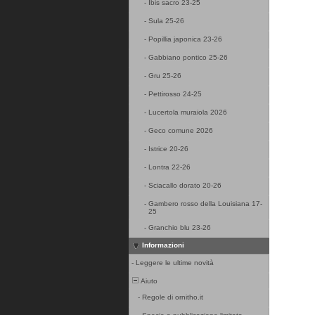
-
Ibis sacro 23-25
-
Sula 25-26
-
Popillia japonica 23-26
-
Gabbiano pontico 25-26
-
Gru 25-26
-
Pettirosso 24-25
-
Lucertola muraiola 2026
-
Geco comune 2026
-
Istrice 20-26
-
Lontra 22-26
-
Sciacallo dorato 20-26
-
Gambero rosso della Louisiana 17-
25
-
Granchio blu 23-26
Informazioni
-
Leggere le ultime novità
Aiuto
-
Regole di ornitho.it