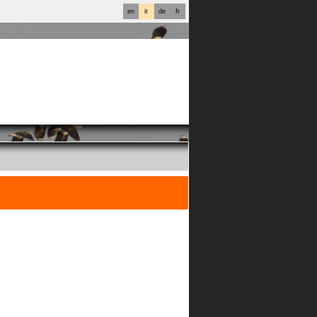
en
it
de
fr