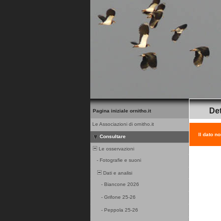
Det
Pagina iniziale ornitho.it
Le Associazioni di ornitho.it
Il dato n
Consultare
Le osservazioni
-
Fotografie e suoni
Dati e analisi
-
Biancone 2026
-
Grifone 25-26
-
Peppola 25-26