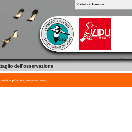
Visitatore Anonimo
taglio dell'osservazione
on esiste più/o non avete accesso.