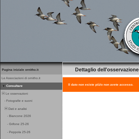
Dettaglio dell'osservazione
Pagina iniziale ornitho.it
Le Associazioni di ornitho.it
Il dato non esiste più/o non avete accesso.
Consultare
Le osservazioni
-
Fotografie e suoni
Dati e analisi
-
Biancone 2026
-
Grifone 25-26
-
Peppola 25-26