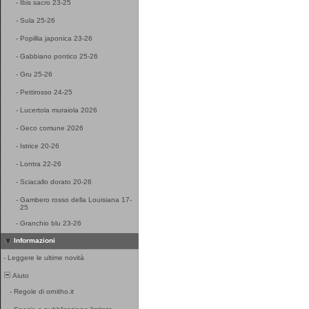
-
Ibis sacro 23-25
-
Sula 25-26
-
Popillia japonica 23-26
-
Gabbiano pontico 25-26
-
Gru 25-26
-
Pettirosso 24-25
-
Lucertola muraiola 2026
-
Geco comune 2026
-
Istrice 20-26
-
Lontra 22-26
-
Sciacallo dorato 20-26
-
Gambero rosso della Louisiana 17-
25
-
Granchio blu 23-26
Informazioni
-
Leggere le ultime novità
Aiuto
-
Regole di ornitho.it