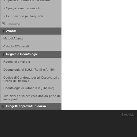
-
Specie a pubblicazione limitata
-
Spiegazione dei simboli
-
Le domande più frequenti
Statistiche
Atlante
-
Metodi Atlante
-
Calcolo Effemeridi
Regole e Deontologie
-
Regole di ornitho.it
-
Deontologia di S.H.I. (Rettili e Anfibi)
-
Codice di Condotta per gli Osservatori di
Uccelli di Ornitho.it
-
Deontologia di Odonata.it (Libellule)
-
Istruzioni per la richiesta dati da parte di
terze parti
Progetti approvati in corso
Biolovision