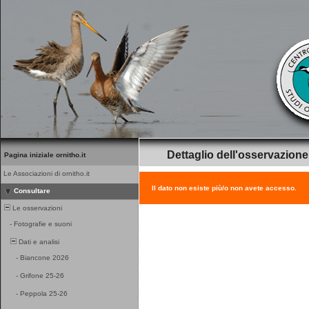
Dettaglio dell'osservazione
Pagina iniziale ornitho.it
Le Associazioni di ornitho.it
Il dato non esiste più/o non avete accesso.
Consultare
Le osservazioni
-
Fotografie e suoni
Dati e analisi
-
Biancone 2026
-
Grifone 25-26
-
Peppola 25-26