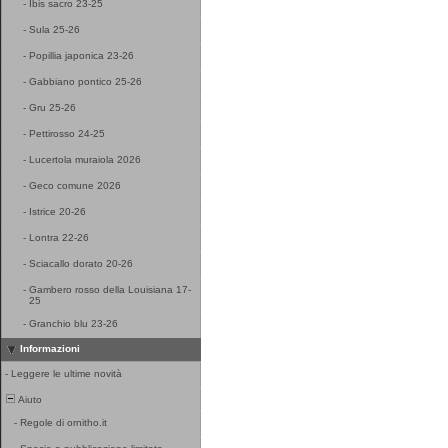
-
Ibis sacro 23-25
-
Sula 25-26
-
Popillia japonica 23-26
-
Gabbiano pontico 25-26
-
Gru 25-26
-
Pettirosso 24-25
-
Lucertola muraiola 2026
-
Geco comune 2026
-
Istrice 20-26
-
Lontra 22-26
-
Sciacallo dorato 20-26
-
Gambero rosso della Louisiana 17-
25
-
Granchio blu 23-26
Informazioni
-
Leggere le ultime novità
Aiuto
-
Regole di ornitho.it