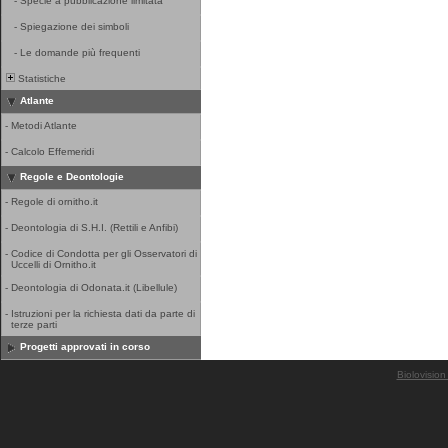
-
Specie a pubblicazione limitata
-
Spiegazione dei simboli
-
Le domande più frequenti
Statistiche
Atlante
-
Metodi Atlante
-
Calcolo Effemeridi
Regole e Deontologie
-
Regole di ornitho.it
-
Deontologia di S.H.I. (Rettili e Anfibi)
-
Codice di Condotta per gli Osservatori di
Uccelli di Ornitho.it
-
Deontologia di Odonata.it (Libellule)
-
Istruzioni per la richiesta dati da parte di
terze parti
Progetti approvati in corso
Biolovision