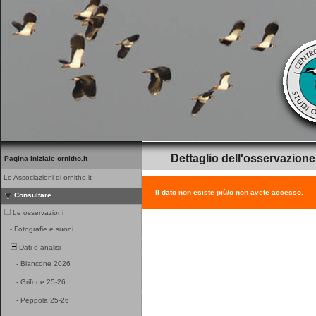
Dettaglio dell'osservazione
Pagina iniziale ornitho.it
Le Associazioni di ornitho.it
Il dato non esiste più/o non avete accesso.
Consultare
Le osservazioni
-
Fotografie e suoni
Dati e analisi
-
Biancone 2026
-
Grifone 25-26
-
Peppola 25-26