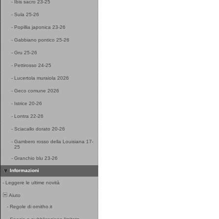
-
Ibis sacro 23-25
-
Sula 25-26
-
Popillia japonica 23-26
-
Gabbiano pontico 25-26
-
Gru 25-26
-
Pettirosso 24-25
-
Lucertola muraiola 2026
-
Geco comune 2026
-
Istrice 20-26
-
Lontra 22-26
-
Sciacallo dorato 20-26
-
Gambero rosso della Louisiana 17-
25
-
Granchio blu 23-26
Informazioni
-
Leggere le ultime novità
Aiuto
-
Regole di ornitho.it