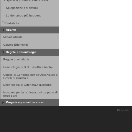
-
Specie a pubblicazione limitata
-
Spiegazione dei simboli
-
Le domande più frequenti
Statistiche
Atlante
-
Metodi Atlante
-
Calcolo Effemeridi
Regole e Deontologie
-
Regole di ornitho.it
-
Deontologia di S.H.I. (Rettili e Anfibi)
-
Codice di Condotta per gli Osservatori di
Uccelli di Ornitho.it
-
Deontologia di Odonata.it (Libellule)
-
Istruzioni per la richiesta dati da parte di
terze parti
Progetti approvati in corso
Biolovision