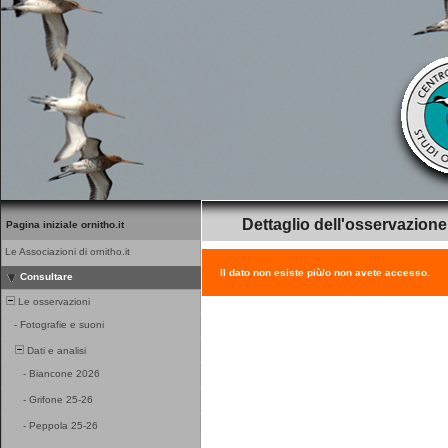
Dettaglio dell'osservazione
Pagina iniziale ornitho.it
Le Associazioni di ornitho.it
Il dato non esiste più/o non avete accesso.
Consultare
Le osservazioni
-
Fotografie e suoni
Dati e analisi
-
Biancone 2026
-
Grifone 25-26
-
Peppola 25-26