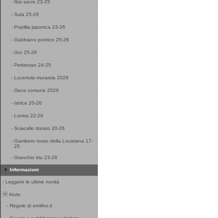
-
Ibis sacro 23-25
-
Sula 25-26
-
Popillia japonica 23-26
-
Gabbiano pontico 25-26
-
Gru 25-26
-
Pettirosso 24-25
-
Lucertola muraiola 2026
-
Geco comune 2026
-
Istrice 20-26
-
Lontra 22-26
-
Sciacallo dorato 20-26
-
Gambero rosso della Louisiana 17-
25
-
Granchio blu 23-26
Informazioni
-
Leggere le ultime novità
Aiuto
-
Regole di ornitho.it