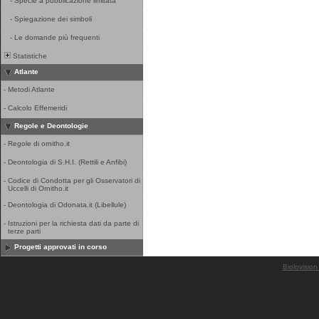
-
Specie a pubblicazione limitata
-
Spiegazione dei simboli
-
Le domande più frequenti
Statistiche
Atlante
-
Metodi Atlante
-
Calcolo Effemeridi
Regole e Deontologie
-
Regole di ornitho.it
-
Deontologia di S.H.I. (Rettili e Anfibi)
-
Codice di Condotta per gli Osservatori di
Uccelli di Ornitho.it
-
Deontologia di Odonata.it (Libellule)
-
Istruzioni per la richiesta dati da parte di
terze parti
Progetti approvati in corso
Biolovision