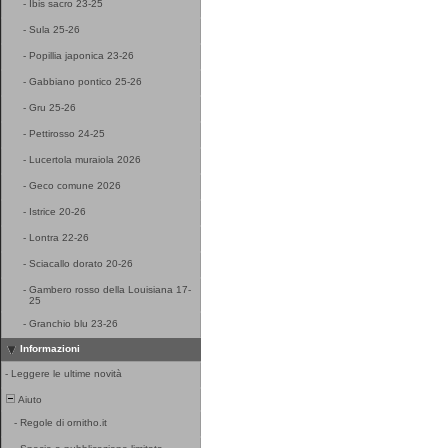
-
Ibis sacro 23-25
-
Sula 25-26
-
Popillia japonica 23-26
-
Gabbiano pontico 25-26
-
Gru 25-26
-
Pettirosso 24-25
-
Lucertola muraiola 2026
-
Geco comune 2026
-
Istrice 20-26
-
Lontra 22-26
-
Sciacallo dorato 20-26
-
Gambero rosso della Louisiana 17-
25
-
Granchio blu 23-26
Informazioni
-
Leggere le ultime novità
Aiuto
-
Regole di ornitho.it