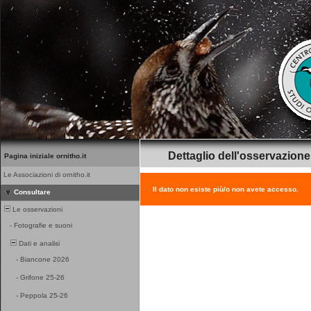
Dettaglio dell'osservazione
Pagina iniziale ornitho.it
Le Associazioni di ornitho.it
Il dato non esiste più/o non avete accesso.
Consultare
Le osservazioni
-
Fotografie e suoni
Dati e analisi
-
Biancone 2026
-
Grifone 25-26
-
Peppola 25-26