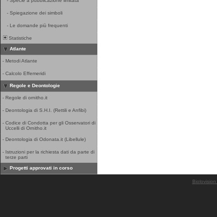
-
Specie a pubblicazione limitata
-
Spiegazione dei simboli
-
Le domande più frequenti
Statistiche
Atlante
-
Metodi Atlante
-
Calcolo Effemeridi
Regole e Deontologie
-
Regole di ornitho.it
-
Deontologia di S.H.I. (Rettili e Anfibi)
-
Codice di Condotta per gli Osservatori di
Uccelli di Ornitho.it
-
Deontologia di Odonata.it (Libellule)
-
Istruzioni per la richiesta dati da parte di
terze parti
Progetti approvati in corso
Biolovision