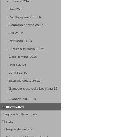
-
Ibis sacro 23-25
-
Sula 25-26
-
Popillia japonica 23-26
-
Gabbiano pontico 25-26
-
Gru 25-26
-
Pettirosso 24-25
-
Lucertola muraiola 2026
-
Geco comune 2026
-
Istrice 20-26
-
Lontra 22-26
-
Sciacallo dorato 20-26
-
Gambero rosso della Louisiana 17-
25
-
Granchio blu 23-26
Informazioni
-
Leggere le ultime novità
Aiuto
-
Regole di ornitho.it