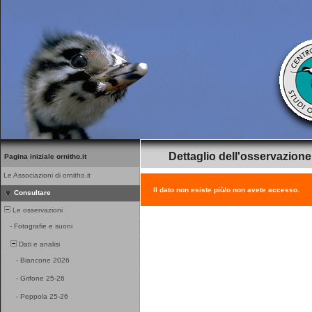
Dettaglio dell'osservazione
Pagina iniziale ornitho.it
Le Associazioni di ornitho.it
Il dato non esiste più/o non avete accesso.
Consultare
Le osservazioni
-
Fotografie e suoni
Dati e analisi
-
Biancone 2026
-
Grifone 25-26
-
Peppola 25-26