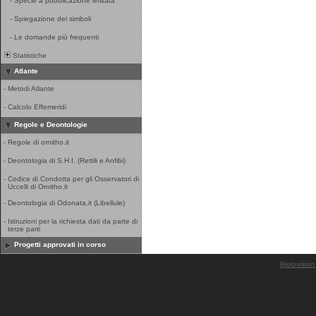
-
Specie a pubblicazione limitata
-
Spiegazione dei simboli
-
Le domande più frequenti
Statistiche
Atlante
-
Metodi Atlante
-
Calcolo Effemeridi
Regole e Deontologie
-
Regole di ornitho.it
-
Deontologia di S.H.I. (Rettili e Anfibi)
-
Codice di Condotta per gli Osservatori di
Uccelli di Ornitho.it
-
Deontologia di Odonata.it (Libellule)
-
Istruzioni per la richiesta dati da parte di
terze parti
Progetti approvati in corso
Biolovision