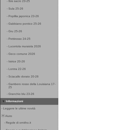
-
Ibis sacro 23-25
-
Sula 25-26
-
Popillia japonica 23-26
-
Gabbiano pontico 25-26
-
Gru 25-26
-
Pettirosso 24-25
-
Lucertola muraiola 2026
-
Geco comune 2026
-
Istrice 20-26
-
Lontra 22-26
-
Sciacallo dorato 20-26
-
Gambero rosso della Louisiana 17-
25
-
Granchio blu 23-26
Informazioni
-
Leggere le ultime novità
Aiuto
-
Regole di ornitho.it