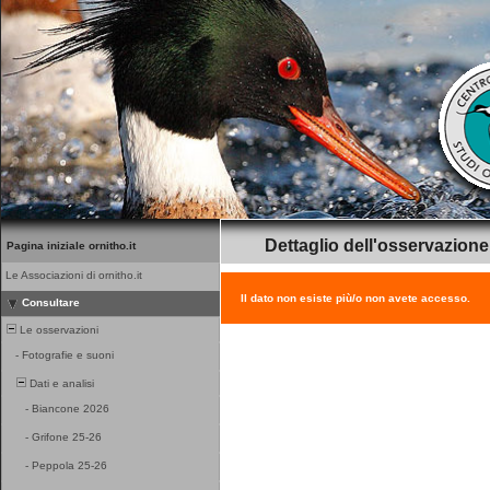
Dettaglio dell'osservazione
Pagina iniziale ornitho.it
Le Associazioni di ornitho.it
Il dato non esiste più/o non avete accesso.
Consultare
Le osservazioni
-
Fotografie e suoni
Dati e analisi
-
Biancone 2026
-
Grifone 25-26
-
Peppola 25-26