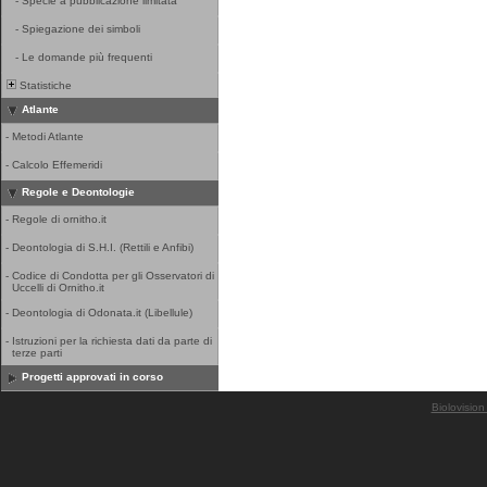
-
Specie a pubblicazione limitata
-
Spiegazione dei simboli
-
Le domande più frequenti
Statistiche
Atlante
-
Metodi Atlante
-
Calcolo Effemeridi
Regole e Deontologie
-
Regole di ornitho.it
-
Deontologia di S.H.I. (Rettili e Anfibi)
-
Codice di Condotta per gli Osservatori di
Uccelli di Ornitho.it
-
Deontologia di Odonata.it (Libellule)
-
Istruzioni per la richiesta dati da parte di
terze parti
Progetti approvati in corso
Biolovision