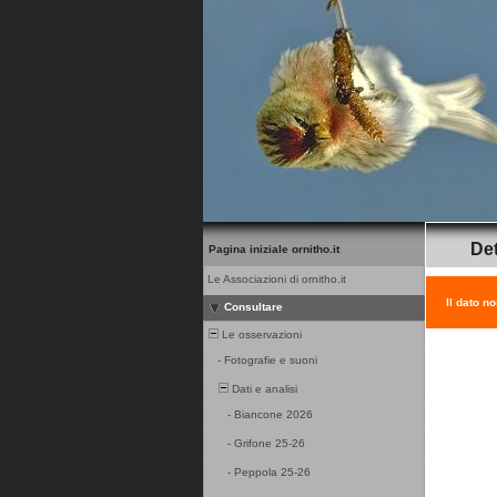
Det
Pagina iniziale ornitho.it
Le Associazioni di ornitho.it
Il dato n
Consultare
Le osservazioni
-
Fotografie e suoni
Dati e analisi
-
Biancone 2026
-
Grifone 25-26
-
Peppola 25-26