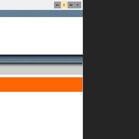
en
it
de
fr