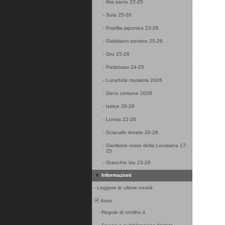
-
Ibis sacro 23-25
-
Sula 25-26
-
Popillia japonica 23-26
-
Gabbiano pontico 25-26
-
Gru 25-26
-
Pettirosso 24-25
-
Lucertola muraiola 2026
-
Geco comune 2026
-
Istrice 20-26
-
Lontra 22-26
-
Sciacallo dorato 20-26
-
Gambero rosso della Louisiana 17-
25
-
Granchio blu 23-26
Informazioni
-
Leggere le ultime novità
Aiuto
-
Regole di ornitho.it