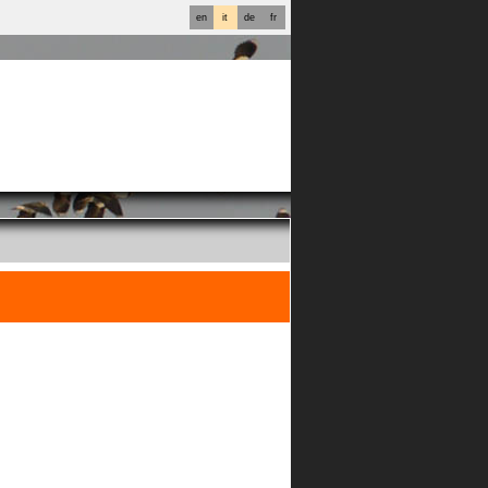
en
it
de
fr