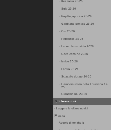
-
Ibis sacro 23-25
-
Sula 25-26
-
Popillia japonica 23-26
-
Gabbiano pontico 25-26
-
Gru 25-26
-
Pettirosso 24-25
-
Lucertola muraiola 2026
-
Geco comune 2026
-
Istrice 20-26
-
Lontra 22-26
-
Sciacallo dorato 20-26
-
Gambero rosso della Louisiana 17-
25
-
Granchio blu 23-26
Informazioni
-
Leggere le ultime novità
Aiuto
-
Regole di ornitho.it