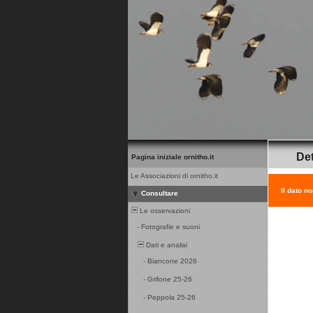
Det
Pagina iniziale ornitho.it
Le Associazioni di ornitho.it
Il dato n
Consultare
Le osservazioni
-
Fotografie e suoni
Dati e analisi
-
Biancone 2026
-
Grifone 25-26
-
Peppola 25-26