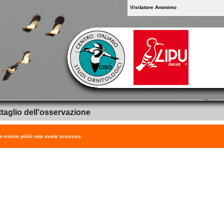
Visitatore Anonimo
taglio dell'osservazione
on esiste più/o non avete accesso.