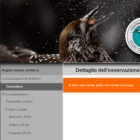
Dettaglio dell'osservazione
Pagina iniziale ornitho.it
Le Associazioni di ornitho.it
Il dato non esiste più/o non avete accesso.
Consultare
Le osservazioni
-
Fotografie e suoni
Dati e analisi
-
Biancone 2026
-
Grifone 25-26
-
Peppola 25-26