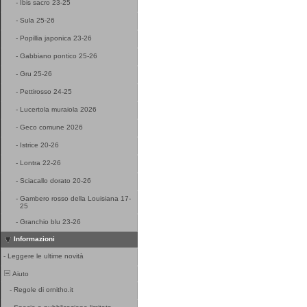
-
Ibis sacro 23-25
-
Sula 25-26
-
Popillia japonica 23-26
-
Gabbiano pontico 25-26
-
Gru 25-26
-
Pettirosso 24-25
-
Lucertola muraiola 2026
-
Geco comune 2026
-
Istrice 20-26
-
Lontra 22-26
-
Sciacallo dorato 20-26
-
Gambero rosso della Louisiana 17-
25
-
Granchio blu 23-26
Informazioni
-
Leggere le ultime novità
Aiuto
-
Regole di ornitho.it