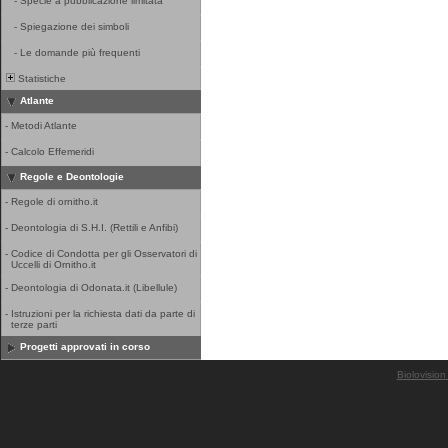
-
Specie a pubblicazione limitata
-
Spiegazione dei simboli
-
Le domande più frequenti
Statistiche
Atlante
-
Metodi Atlante
-
Calcolo Effemeridi
Regole e Deontologie
-
Regole di ornitho.it
-
Deontologia di S.H.I. (Rettili e Anfibi)
-
Codice di Condotta per gli Osservatori di
Uccelli di Ornitho.it
-
Deontologia di Odonata.it (Libellule)
-
Istruzioni per la richiesta dati da parte di
terze parti
Progetti approvati in corso
Biolovision