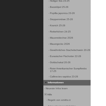
-
Heiliger Ibis 23-25
-
Basstölpel 25-26
-
Popillia japonica 23-26
-
Steppenmöwe 25-26
-
Kranich 25-26
-
Rotkehlchen 24-25
-
Mauereidechse 2026
-
Mauergecko 2026
-
Gewöhnliches Stachelschwein 20-26
-
Eurasischer Fischotter 22-26
-
Goldschakal 20-26
-
Roter Amerikanischer Sumpfkrebs
17-25
-
Callinectes sapidus 23-26
Informationen
-
Neueste Infos lesen
Hilfe
-
Regeln von ornitho.it