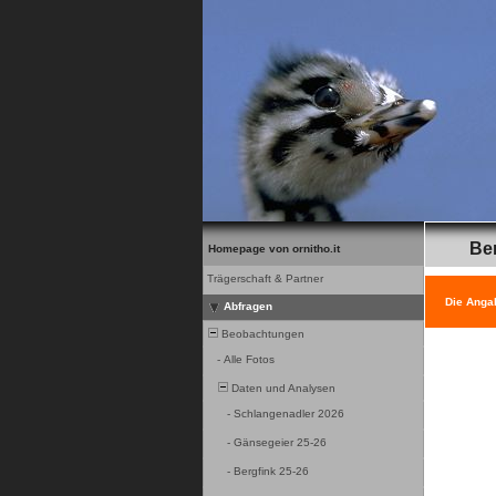
Be
Homepage von ornitho.it
Trägerschaft & Partner
Die Anga
Abfragen
Beobachtungen
-
Alle Fotos
Daten und Analysen
-
Schlangenadler 2026
-
Gänsegeier 25-26
-
Bergfink 25-26