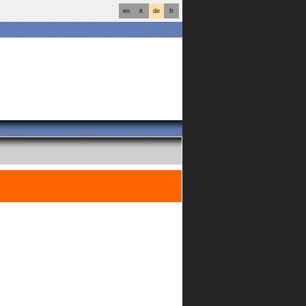
en
it
de
fr