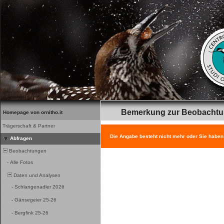
Bemerkung zur Beobacht
Homepage von ornitho.it
Trägerschaft & Partner
Die Angabe besteht nicht mehr oder Sie haben
Abfragen
Beobachtungen
-
Alle Fotos
Daten und Analysen
-
Schlangenadler 2026
-
Gänsegeier 25-26
-
Bergfink 25-26