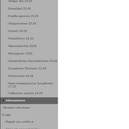
-
Heiliger Ibis 23-25
-
Basstölpel 25-26
-
Popillia japonica 23-26
-
Steppenmöwe 25-26
-
Kranich 25-26
-
Rotkehlchen 24-25
-
Mauereidechse 2026
-
Mauergecko 2026
-
Gewöhnliches Stachelschwein 20-26
-
Eurasischer Fischotter 22-26
-
Goldschakal 20-26
-
Roter Amerikanischer Sumpfkrebs
17-25
-
Callinectes sapidus 23-26
Informationen
-
Neueste Infos lesen
Hilfe
-
Regeln von ornitho.it