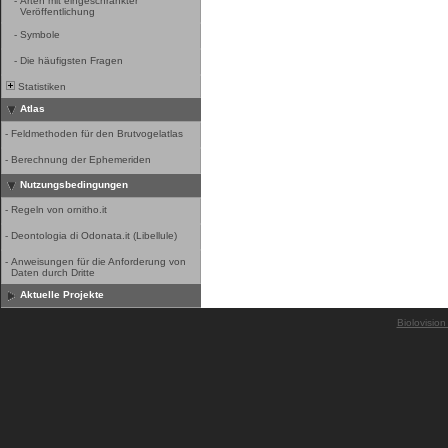
-
Arten mit eingeschränkter
Veröffentlichung
-
Symbole
-
Die häufigsten Fragen
Statistiken
Atlas
-
Feldmethoden für den Brutvogelatlas
-
Berechnung der Ephemeriden
Nutzungsbedingungen
-
Regeln von ornitho.it
-
Deontologia di Odonata.it (Libellule)
-
Anweisungen für die Anforderung von
Daten durch Dritte
Aktuelle Projekte
Biolovision