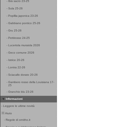
-
Ibis sacro 23-25
-
Sula 25-26
-
Popillia japonica 23-26
-
Gabbiano pontico 25-26
-
Gru 25-26
-
Pettirosso 24-25
-
Lucertola muraiola 2026
-
Geco comune 2026
-
Istrice 20-26
-
Lontra 22-26
-
Sciacallo dorato 20-26
-
Gambero rosso della Louisiana 17-
25
-
Granchio blu 23-26
Informazioni
-
Leggere le ultime novità
Aiuto
-
Regole di ornitho.it