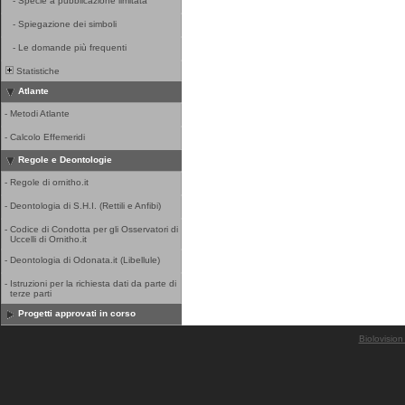
-
Specie a pubblicazione limitata
-
Spiegazione dei simboli
-
Le domande più frequenti
Statistiche
Atlante
-
Metodi Atlante
-
Calcolo Effemeridi
Regole e Deontologie
-
Regole di ornitho.it
-
Deontologia di S.H.I. (Rettili e Anfibi)
-
Codice di Condotta per gli Osservatori di
Uccelli di Ornitho.it
-
Deontologia di Odonata.it (Libellule)
-
Istruzioni per la richiesta dati da parte di
terze parti
Progetti approvati in corso
Biolovision