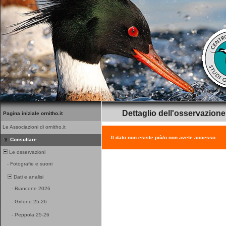
Dettaglio dell'osservazione
Pagina iniziale ornitho.it
Le Associazioni di ornitho.it
Il dato non esiste più/o non avete accesso.
Consultare
Le osservazioni
-
Fotografie e suoni
Dati e analisi
-
Biancone 2026
-
Grifone 25-26
-
Peppola 25-26