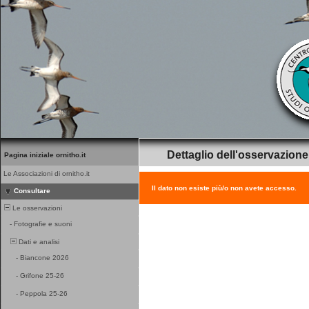
Dettaglio dell'osservazione
Pagina iniziale ornitho.it
Le Associazioni di ornitho.it
Il dato non esiste più/o non avete accesso.
Consultare
Le osservazioni
-
Fotografie e suoni
Dati e analisi
-
Biancone 2026
-
Grifone 25-26
-
Peppola 25-26