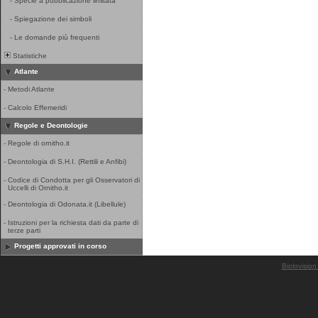
-
Specie a pubblicazione limitata
-
Spiegazione dei simboli
-
Le domande più frequenti
Statistiche
Atlante
-
Metodi Atlante
-
Calcolo Effemeridi
Regole e Deontologie
-
Regole di ornitho.it
-
Deontologia di S.H.I. (Rettili e Anfibi)
-
Codice di Condotta per gli Osservatori di
Uccelli di Ornitho.it
-
Deontologia di Odonata.it (Libellule)
-
Istruzioni per la richiesta dati da parte di
terze parti
Progetti approvati in corso
Biolovision