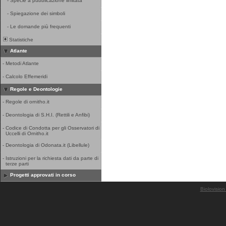
-
Specie a pubblicazione limitata
-
Spiegazione dei simboli
-
Le domande più frequenti
Statistiche
Atlante
-
Metodi Atlante
-
Calcolo Effemeridi
Regole e Deontologie
-
Regole di ornitho.it
-
Deontologia di S.H.I. (Rettili e Anfibi)
-
Codice di Condotta per gli Osservatori di
Uccelli di Ornitho.it
-
Deontologia di Odonata.it (Libellule)
-
Istruzioni per la richiesta dati da parte di
terze parti
Progetti approvati in corso
Biolovision