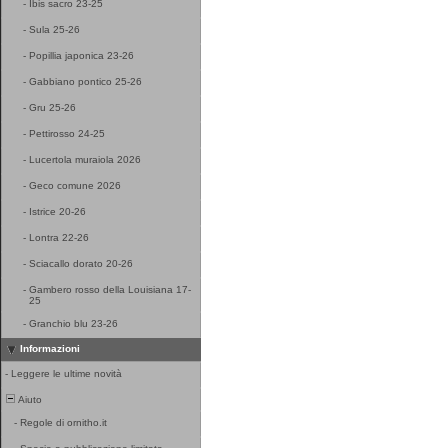
-
Ibis sacro 23-25
-
Sula 25-26
-
Popillia japonica 23-26
-
Gabbiano pontico 25-26
-
Gru 25-26
-
Pettirosso 24-25
-
Lucertola muraiola 2026
-
Geco comune 2026
-
Istrice 20-26
-
Lontra 22-26
-
Sciacallo dorato 20-26
-
Gambero rosso della Louisiana 17-
25
-
Granchio blu 23-26
Informazioni
-
Leggere le ultime novità
Aiuto
-
Regole di ornitho.it