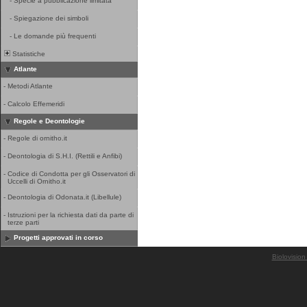
-
Specie a pubblicazione limitata
-
Spiegazione dei simboli
-
Le domande più frequenti
Statistiche
Atlante
-
Metodi Atlante
-
Calcolo Effemeridi
Regole e Deontologie
-
Regole di ornitho.it
-
Deontologia di S.H.I. (Rettili e Anfibi)
-
Codice di Condotta per gli Osservatori di
Uccelli di Ornitho.it
-
Deontologia di Odonata.it (Libellule)
-
Istruzioni per la richiesta dati da parte di
terze parti
Progetti approvati in corso
Biolovision