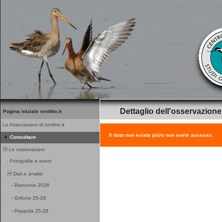
Dettaglio dell'osservazione
Pagina iniziale ornitho.it
Le Associazioni di ornitho.it
Il dato non esiste più/o non avete accesso.
Consultare
Le osservazioni
-
Fotografie e suoni
Dati e analisi
-
Biancone 2026
-
Grifone 25-26
-
Peppola 25-26