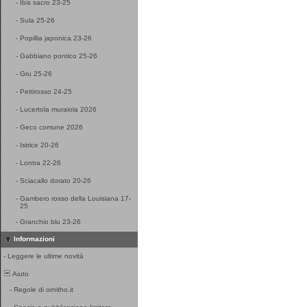
-
Ibis sacro 23-25
-
Sula 25-26
-
Popillia japonica 23-26
-
Gabbiano pontico 25-26
-
Gru 25-26
-
Pettirosso 24-25
-
Lucertola muraiola 2026
-
Geco comune 2026
-
Istrice 20-26
-
Lontra 22-26
-
Sciacallo dorato 20-26
-
Gambero rosso della Louisiana 17-
25
-
Granchio blu 23-26
Informazioni
-
Leggere le ultime novità
Aiuto
-
Regole di ornitho.it