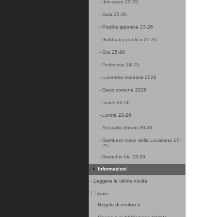
-
Ibis sacro 23-25
-
Sula 25-26
-
Popillia japonica 23-26
-
Gabbiano pontico 25-26
-
Gru 25-26
-
Pettirosso 24-25
-
Lucertola muraiola 2026
-
Geco comune 2026
-
Istrice 20-26
-
Lontra 22-26
-
Sciacallo dorato 20-26
-
Gambero rosso della Louisiana 17-
25
-
Granchio blu 23-26
Informazioni
-
Leggere le ultime novità
Aiuto
-
Regole di ornitho.it