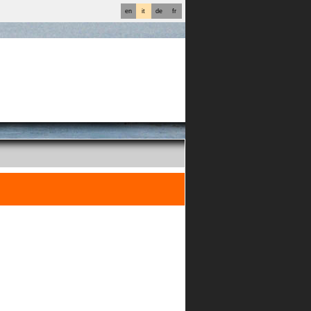
en
it
de
fr