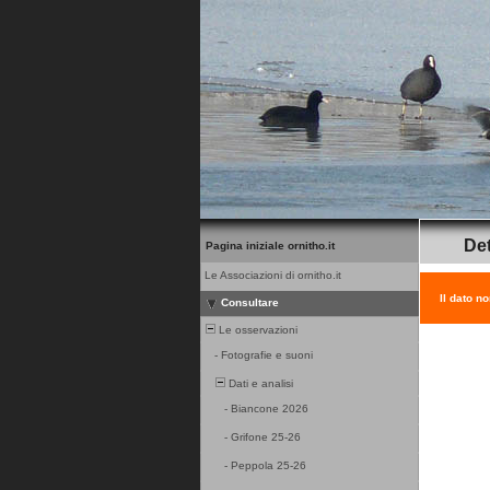
Det
Pagina iniziale ornitho.it
Le Associazioni di ornitho.it
Il dato n
Consultare
Le osservazioni
-
Fotografie e suoni
Dati e analisi
-
Biancone 2026
-
Grifone 25-26
-
Peppola 25-26