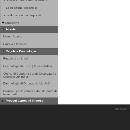
-
Specie a pubblicazione limitata
-
Spiegazione dei simboli
-
Le domande più frequenti
Statistiche
Atlante
-
Metodi Atlante
-
Calcolo Effemeridi
Regole e Deontologie
-
Regole di ornitho.it
-
Deontologia di S.H.I. (Rettili e Anfibi)
-
Codice di Condotta per gli Osservatori di
Uccelli di Ornitho.it
-
Deontologia di Odonata.it (Libellule)
-
Istruzioni per la richiesta dati da parte di
terze parti
Progetti approvati in corso
Biolovision