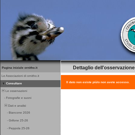
Dettaglio dell'osservazione
Pagina iniziale ornitho.it
Le Associazioni di ornitho.it
Il dato non esiste più/o non avete accesso.
Consultare
Le osservazioni
-
Fotografie e suoni
Dati e analisi
-
Biancone 2026
-
Grifone 25-26
-
Peppola 25-26