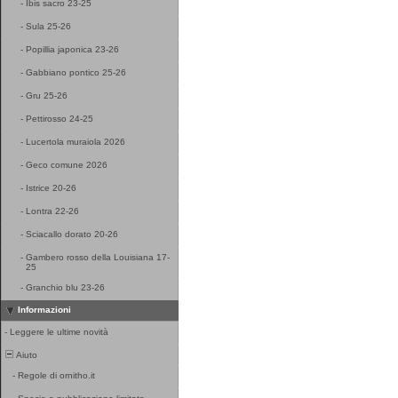
-
Ibis sacro 23-25
-
Sula 25-26
-
Popillia japonica 23-26
-
Gabbiano pontico 25-26
-
Gru 25-26
-
Pettirosso 24-25
-
Lucertola muraiola 2026
-
Geco comune 2026
-
Istrice 20-26
-
Lontra 22-26
-
Sciacallo dorato 20-26
-
Gambero rosso della Louisiana 17-
25
-
Granchio blu 23-26
Informazioni
-
Leggere le ultime novità
Aiuto
-
Regole di ornitho.it