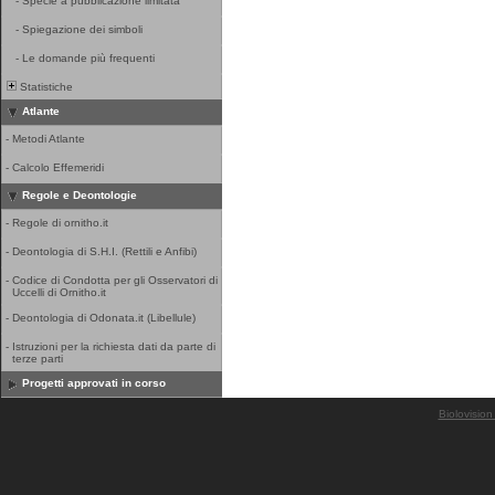
-
Specie a pubblicazione limitata
-
Spiegazione dei simboli
-
Le domande più frequenti
Statistiche
Atlante
-
Metodi Atlante
-
Calcolo Effemeridi
Regole e Deontologie
-
Regole di ornitho.it
-
Deontologia di S.H.I. (Rettili e Anfibi)
-
Codice di Condotta per gli Osservatori di
Uccelli di Ornitho.it
-
Deontologia di Odonata.it (Libellule)
-
Istruzioni per la richiesta dati da parte di
terze parti
Progetti approvati in corso
Biolovision