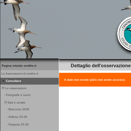
Dettaglio dell'osservazione
Pagina iniziale ornitho.it
Le Associazioni di ornitho.it
Il dato non esiste più/o non avete accesso.
Consultare
Le osservazioni
-
Fotografie e suoni
Dati e analisi
-
Biancone 2026
-
Grifone 25-26
-
Peppola 25-26