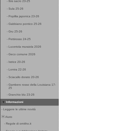
-
Ibis sacro 23-25
-
Sula 25-26
-
Popillia japonica 23-26
-
Gabbiano pontico 25-26
-
Gru 25-26
-
Pettirosso 24-25
-
Lucertola muraiola 2026
-
Geco comune 2026
-
Istrice 20-26
-
Lontra 22-26
-
Sciacallo dorato 20-26
-
Gambero rosso della Louisiana 17-
25
-
Granchio blu 23-26
Informazioni
-
Leggere le ultime novità
Aiuto
-
Regole di ornitho.it