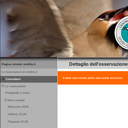
Dettaglio dell'osservazione
Pagina iniziale ornitho.it
Le Associazioni di ornitho.it
Il dato non esiste più/o non avete accesso.
Consultare
Le osservazioni
-
Fotografie e suoni
Dati e analisi
-
Biancone 2026
-
Grifone 25-26
-
Peppola 25-26