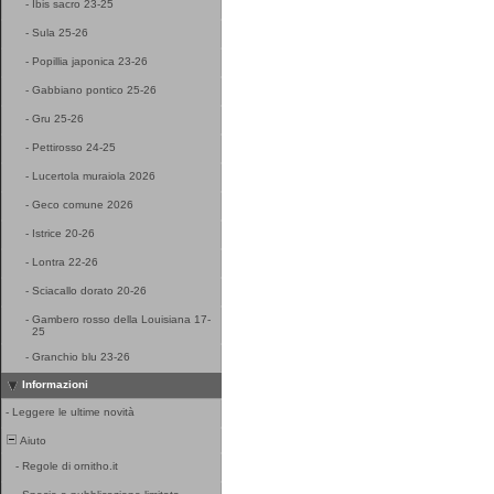
-
Ibis sacro 23-25
-
Sula 25-26
-
Popillia japonica 23-26
-
Gabbiano pontico 25-26
-
Gru 25-26
-
Pettirosso 24-25
-
Lucertola muraiola 2026
-
Geco comune 2026
-
Istrice 20-26
-
Lontra 22-26
-
Sciacallo dorato 20-26
-
Gambero rosso della Louisiana 17-
25
-
Granchio blu 23-26
Informazioni
-
Leggere le ultime novità
Aiuto
-
Regole di ornitho.it