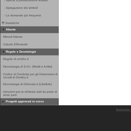
-
Specie a pubblicazione limitata
-
Spiegazione dei simboli
-
Le domande più frequenti
Statistiche
Atlante
-
Metodi Atlante
-
Calcolo Effemeridi
Regole e Deontologie
-
Regole di ornitho.it
-
Deontologia di S.H.I. (Rettili e Anfibi)
-
Codice di Condotta per gli Osservatori di
Uccelli di Ornitho.it
-
Deontologia di Odonata.it (Libellule)
-
Istruzioni per la richiesta dati da parte di
terze parti
Progetti approvati in corso
Biolovision