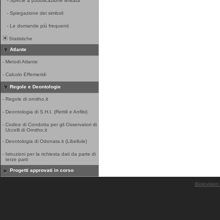
-
Specie a pubblicazione limitata
-
Spiegazione dei simboli
-
Le domande più frequenti
Statistiche
Atlante
-
Metodi Atlante
-
Calcolo Effemeridi
Regole e Deontologie
-
Regole di ornitho.it
-
Deontologia di S.H.I. (Rettili e Anfibi)
-
Codice di Condotta per gli Osservatori di
Uccelli di Ornitho.it
-
Deontologia di Odonata.it (Libellule)
-
Istruzioni per la richiesta dati da parte di
terze parti
Progetti approvati in corso
Biolovision