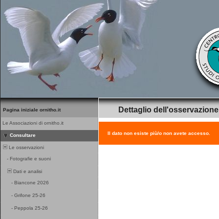
Dettaglio dell'osservazione
Pagina iniziale ornitho.it
Le Associazioni di ornitho.it
Il dato non esiste più/o non avete accesso.
Consultare
Le osservazioni
-
Fotografie e suoni
Dati e analisi
-
Biancone 2026
-
Grifone 25-26
-
Peppola 25-26