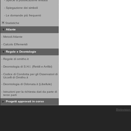
-
Specie a pubblicazione limitata
-
Spiegazione dei simboli
-
Le domande più frequenti
Statistiche
Atlante
-
Metodi Atlante
-
Calcolo Effemeridi
Regole e Deontologie
-
Regole di ornitho.it
-
Deontologia di S.H.I. (Rettili e Anfibi)
-
Codice di Condotta per gli Osservatori di
Uccelli di Ornitho.it
-
Deontologia di Odonata.it (Libellule)
-
Istruzioni per la richiesta dati da parte di
terze parti
Progetti approvati in corso
Biolovision