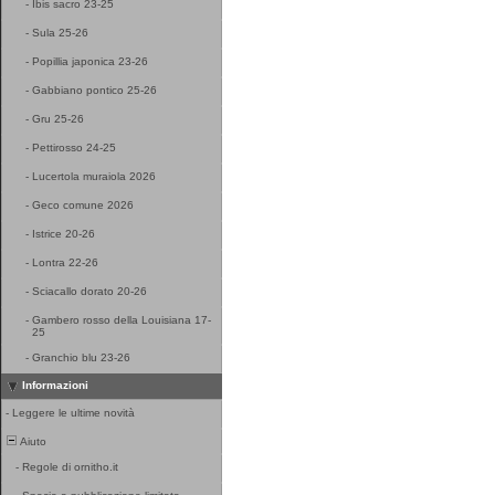
-
Ibis sacro 23-25
-
Sula 25-26
-
Popillia japonica 23-26
-
Gabbiano pontico 25-26
-
Gru 25-26
-
Pettirosso 24-25
-
Lucertola muraiola 2026
-
Geco comune 2026
-
Istrice 20-26
-
Lontra 22-26
-
Sciacallo dorato 20-26
-
Gambero rosso della Louisiana 17-
25
-
Granchio blu 23-26
Informazioni
-
Leggere le ultime novità
Aiuto
-
Regole di ornitho.it