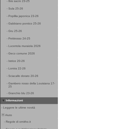
-
Ibis sacro 23-25
-
Sula 25-26
-
Popillia japonica 23-26
-
Gabbiano pontico 25-26
-
Gru 25-26
-
Pettirosso 24-25
-
Lucertola muraiola 2026
-
Geco comune 2026
-
Istrice 20-26
-
Lontra 22-26
-
Sciacallo dorato 20-26
-
Gambero rosso della Louisiana 17-
25
-
Granchio blu 23-26
Informazioni
-
Leggere le ultime novità
Aiuto
-
Regole di ornitho.it