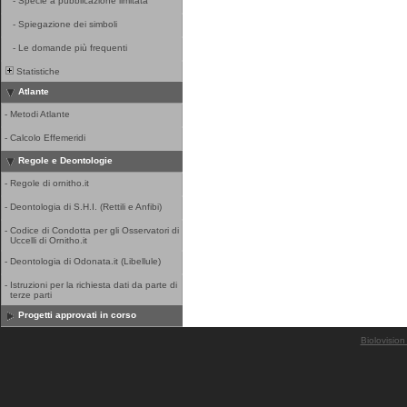
-
Specie a pubblicazione limitata
-
Spiegazione dei simboli
-
Le domande più frequenti
Statistiche
Atlante
-
Metodi Atlante
-
Calcolo Effemeridi
Regole e Deontologie
-
Regole di ornitho.it
-
Deontologia di S.H.I. (Rettili e Anfibi)
-
Codice di Condotta per gli Osservatori di
Uccelli di Ornitho.it
-
Deontologia di Odonata.it (Libellule)
-
Istruzioni per la richiesta dati da parte di
terze parti
Progetti approvati in corso
Biolovision