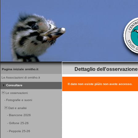
Dettaglio dell'osservazione
Pagina iniziale ornitho.it
Le Associazioni di ornitho.it
Il dato non esiste più/o non avete accesso.
Consultare
Le osservazioni
-
Fotografie e suoni
Dati e analisi
-
Biancone 2026
-
Grifone 25-26
-
Peppola 25-26