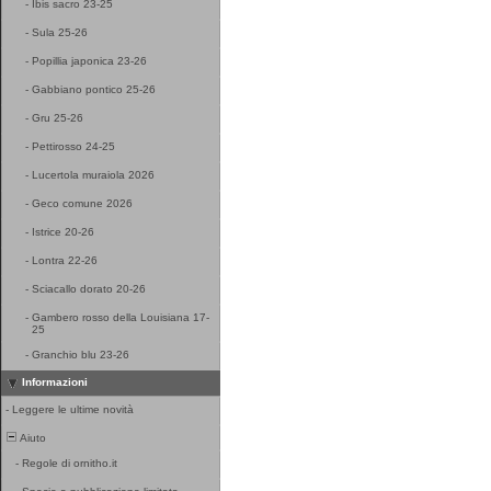
-
Ibis sacro 23-25
-
Sula 25-26
-
Popillia japonica 23-26
-
Gabbiano pontico 25-26
-
Gru 25-26
-
Pettirosso 24-25
-
Lucertola muraiola 2026
-
Geco comune 2026
-
Istrice 20-26
-
Lontra 22-26
-
Sciacallo dorato 20-26
-
Gambero rosso della Louisiana 17-
25
-
Granchio blu 23-26
Informazioni
-
Leggere le ultime novità
Aiuto
-
Regole di ornitho.it