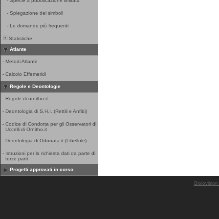
-
Specie a pubblicazione limitata
-
Spiegazione dei simboli
-
Le domande più frequenti
Statistiche
Atlante
-
Metodi Atlante
-
Calcolo Effemeridi
Regole e Deontologie
-
Regole di ornitho.it
-
Deontologia di S.H.I. (Rettili e Anfibi)
-
Codice di Condotta per gli Osservatori di
Uccelli di Ornitho.it
-
Deontologia di Odonata.it (Libellule)
-
Istruzioni per la richiesta dati da parte di
terze parti
Progetti approvati in corso
Biolovision