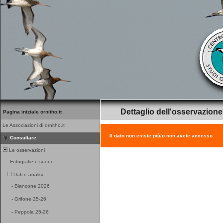
Dettaglio dell'osservazione
Pagina iniziale ornitho.it
Le Associazioni di ornitho.it
Il dato non esiste più/o non avete accesso.
Consultare
Le osservazioni
-
Fotografie e suoni
Dati e analisi
-
Biancone 2026
-
Grifone 25-26
-
Peppola 25-26