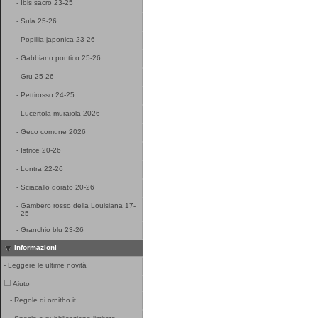
-
Ibis sacro 23-25
-
Sula 25-26
-
Popillia japonica 23-26
-
Gabbiano pontico 25-26
-
Gru 25-26
-
Pettirosso 24-25
-
Lucertola muraiola 2026
-
Geco comune 2026
-
Istrice 20-26
-
Lontra 22-26
-
Sciacallo dorato 20-26
-
Gambero rosso della Louisiana 17-
25
-
Granchio blu 23-26
Informazioni
-
Leggere le ultime novità
Aiuto
-
Regole di ornitho.it