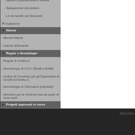
-
Specie a pubblicazione limitata
-
Spiegazione dei simboli
-
Le domande più frequenti
Statistiche
Atlante
-
Metodi Atlante
-
Calcolo Effemeridi
Regole e Deontologie
-
Regole di ornitho.it
-
Deontologia di S.H.I. (Rettili e Anfibi)
-
Codice di Condotta per gli Osservatori di
Uccelli di Ornitho.it
-
Deontologia di Odonata.it (Libellule)
-
Istruzioni per la richiesta dati da parte di
terze parti
Progetti approvati in corso
Biolovision