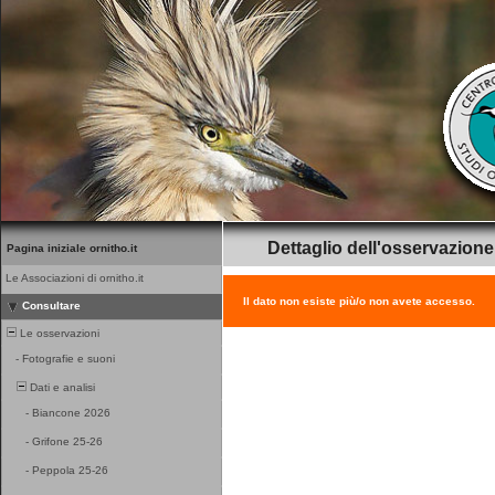
Dettaglio dell'osservazione
Pagina iniziale ornitho.it
Le Associazioni di ornitho.it
Il dato non esiste più/o non avete accesso.
Consultare
Le osservazioni
-
Fotografie e suoni
Dati e analisi
-
Biancone 2026
-
Grifone 25-26
-
Peppola 25-26