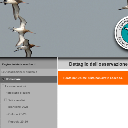
Dettaglio dell'osservazione
Pagina iniziale ornitho.it
Le Associazioni di ornitho.it
Il dato non esiste più/o non avete accesso.
Consultare
Le osservazioni
-
Fotografie e suoni
Dati e analisi
-
Biancone 2026
-
Grifone 25-26
-
Peppola 25-26