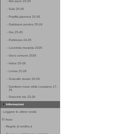
-
Ibis sacro 23-25
-
Sula 25-26
-
Popillia japonica 23-26
-
Gabbiano pontico 25-26
-
Gru 25-26
-
Pettirosso 24-25
-
Lucertola muraiola 2026
-
Geco comune 2026
-
Istrice 20-26
-
Lontra 22-26
-
Sciacallo dorato 20-26
-
Gambero rosso della Louisiana 17-
25
-
Granchio blu 23-26
Informazioni
-
Leggere le ultime novità
Aiuto
-
Regole di ornitho.it