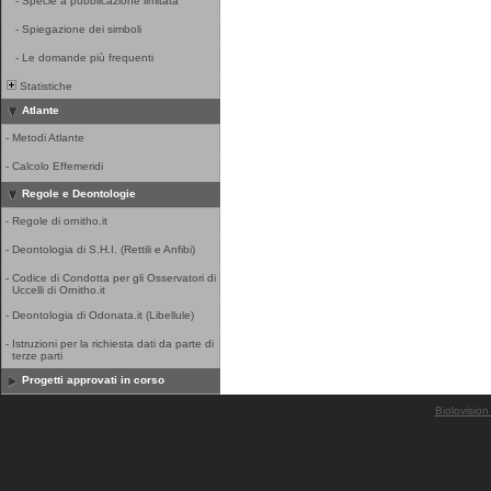
-
Specie a pubblicazione limitata
-
Spiegazione dei simboli
-
Le domande più frequenti
Statistiche
Atlante
-
Metodi Atlante
-
Calcolo Effemeridi
Regole e Deontologie
-
Regole di ornitho.it
-
Deontologia di S.H.I. (Rettili e Anfibi)
-
Codice di Condotta per gli Osservatori di
Uccelli di Ornitho.it
-
Deontologia di Odonata.it (Libellule)
-
Istruzioni per la richiesta dati da parte di
terze parti
Progetti approvati in corso
Biolovision