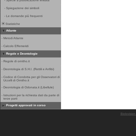
-
Specie a pubblicazione limitata
-
Spiegazione dei simboli
-
Le domande più frequenti
Statistiche
Atlante
-
Metodi Atlante
-
Calcolo Effemeridi
Regole e Deontologie
-
Regole di ornitho.it
-
Deontologia di S.H.I. (Rettili e Anfibi)
-
Codice di Condotta per gli Osservatori di
Uccelli di Ornitho.it
-
Deontologia di Odonata.it (Libellule)
-
Istruzioni per la richiesta dati da parte di
terze parti
Progetti approvati in corso
Biolovision