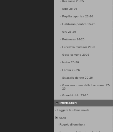
-
Ibis sacro 23-25
-
Sula 25-26
-
Popillia japonica 23-26
-
Gabbiano pontico 25-26
-
Gru 25-26
-
Pettirosso 24-25
-
Lucertola muraiola 2026
-
Geco comune 2026
-
Istrice 20-26
-
Lontra 22-26
-
Sciacallo dorato 20-26
-
Gambero rosso della Louisiana 17-
25
-
Granchio blu 23-26
Informazioni
-
Leggere le ultime novità
Aiuto
-
Regole di ornitho.it