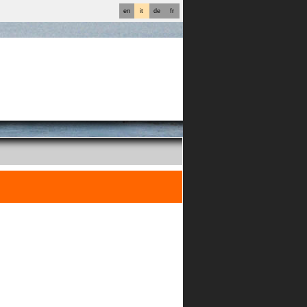
en
it
de
fr