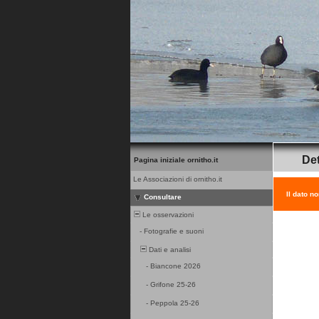
Det
Pagina iniziale ornitho.it
Le Associazioni di ornitho.it
Il dato n
Consultare
Le osservazioni
-
Fotografie e suoni
Dati e analisi
-
Biancone 2026
-
Grifone 25-26
-
Peppola 25-26