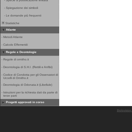
-
Specie a pubblicazione limitata
-
Spiegazione dei simboli
-
Le domande più frequenti
Statistiche
Atlante
-
Metodi Atlante
-
Calcolo Effemeridi
Regole e Deontologie
-
Regole di ornitho.it
-
Deontologia di S.H.I. (Rettili e Anfibi)
-
Codice di Condotta per gli Osservatori di
Uccelli di Ornitho.it
-
Deontologia di Odonata.it (Libellule)
-
Istruzioni per la richiesta dati da parte di
terze parti
Progetti approvati in corso
Biolovision