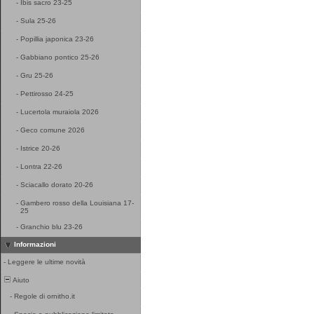
-
Ibis sacro 23-25
-
Sula 25-26
-
Popillia japonica 23-26
-
Gabbiano pontico 25-26
-
Gru 25-26
-
Pettirosso 24-25
-
Lucertola muraiola 2026
-
Geco comune 2026
-
Istrice 20-26
-
Lontra 22-26
-
Sciacallo dorato 20-26
-
Gambero rosso della Louisiana 17-
25
-
Granchio blu 23-26
Informazioni
-
Leggere le ultime novità
Aiuto
-
Regole di ornitho.it