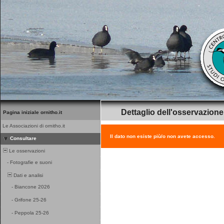
Dettaglio dell'osservazione
Pagina iniziale ornitho.it
Le Associazioni di ornitho.it
Il dato non esiste più/o non avete accesso.
Consultare
Le osservazioni
-
Fotografie e suoni
Dati e analisi
-
Biancone 2026
-
Grifone 25-26
-
Peppola 25-26