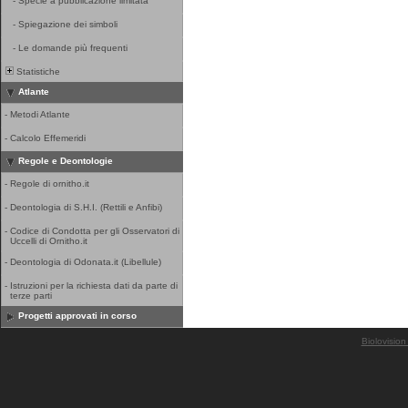
-
Specie a pubblicazione limitata
-
Spiegazione dei simboli
-
Le domande più frequenti
Statistiche
Atlante
-
Metodi Atlante
-
Calcolo Effemeridi
Regole e Deontologie
-
Regole di ornitho.it
-
Deontologia di S.H.I. (Rettili e Anfibi)
-
Codice di Condotta per gli Osservatori di
Uccelli di Ornitho.it
-
Deontologia di Odonata.it (Libellule)
-
Istruzioni per la richiesta dati da parte di
terze parti
Progetti approvati in corso
Biolovision