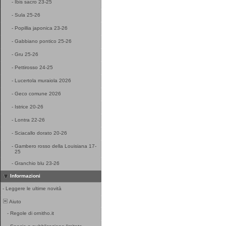
-
Ibis sacro 23-25
-
Sula 25-26
-
Popillia japonica 23-26
-
Gabbiano pontico 25-26
-
Gru 25-26
-
Pettirosso 24-25
-
Lucertola muraiola 2026
-
Geco comune 2026
-
Istrice 20-26
-
Lontra 22-26
-
Sciacallo dorato 20-26
-
Gambero rosso della Louisiana 17-
25
-
Granchio blu 23-26
Informazioni
-
Leggere le ultime novità
Aiuto
-
Regole di ornitho.it