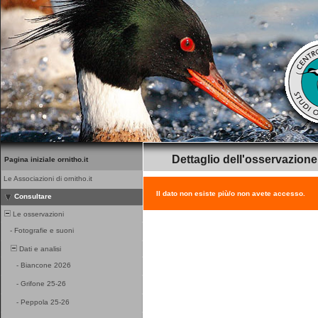
Dettaglio dell'osservazione
Pagina iniziale ornitho.it
Le Associazioni di ornitho.it
Il dato non esiste più/o non avete accesso.
Consultare
Le osservazioni
-
Fotografie e suoni
Dati e analisi
-
Biancone 2026
-
Grifone 25-26
-
Peppola 25-26