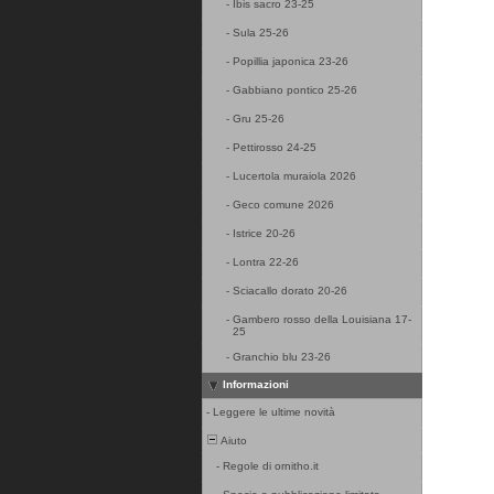
-
Ibis sacro 23-25
-
Sula 25-26
-
Popillia japonica 23-26
-
Gabbiano pontico 25-26
-
Gru 25-26
-
Pettirosso 24-25
-
Lucertola muraiola 2026
-
Geco comune 2026
-
Istrice 20-26
-
Lontra 22-26
-
Sciacallo dorato 20-26
-
Gambero rosso della Louisiana 17-
25
-
Granchio blu 23-26
Informazioni
-
Leggere le ultime novità
Aiuto
-
Regole di ornitho.it