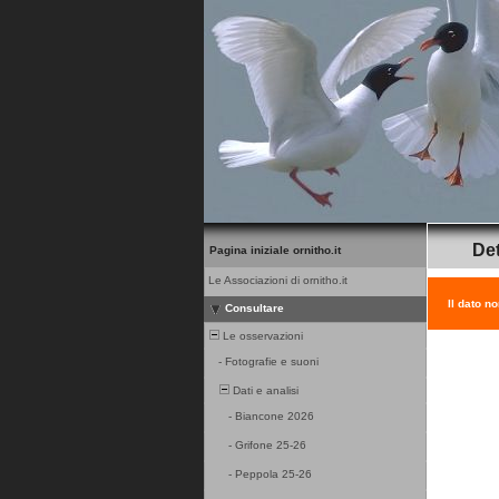
Det
Pagina iniziale ornitho.it
Le Associazioni di ornitho.it
Il dato n
Consultare
Le osservazioni
-
Fotografie e suoni
Dati e analisi
-
Biancone 2026
-
Grifone 25-26
-
Peppola 25-26