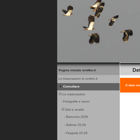
Det
Pagina iniziale ornitho.it
Le Associazioni di ornitho.it
Il dato n
Consultare
Le osservazioni
-
Fotografie e suoni
Dati e analisi
-
Biancone 2026
-
Grifone 25-26
-
Peppola 25-26