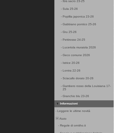
-
Ibis sacro 23-25
-
Sula 25-26
-
Popillia japonica 23-26
-
Gabbiano pontico 25-26
-
Gru 25-26
-
Pettirosso 24-25
-
Lucertola muraiola 2026
-
Geco comune 2026
-
Istrice 20-26
-
Lontra 22-26
-
Sciacallo dorato 20-26
-
Gambero rosso della Louisiana 17-
25
-
Granchio blu 23-26
Informazioni
-
Leggere le ultime novità
Aiuto
-
Regole di ornitho.it