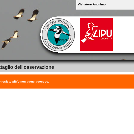
Visitatore Anonimo
taglio dell'osservazione
on esiste più/o non avete accesso.