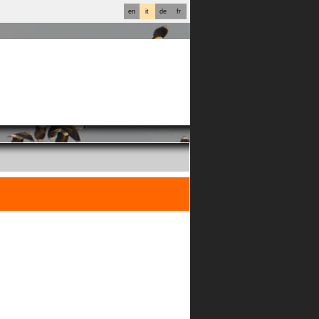
en
it
de
fr