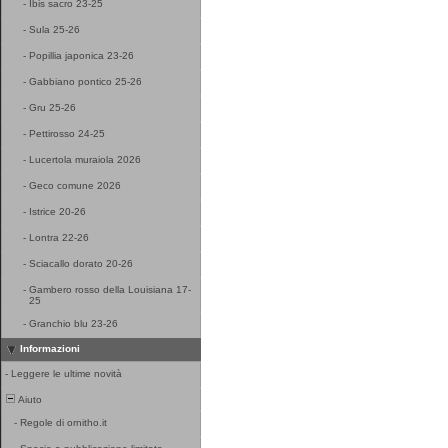
-
Ibis sacro 23-25
-
Sula 25-26
-
Popillia japonica 23-26
-
Gabbiano pontico 25-26
-
Gru 25-26
-
Pettirosso 24-25
-
Lucertola muraiola 2026
-
Geco comune 2026
-
Istrice 20-26
-
Lontra 22-26
-
Sciacallo dorato 20-26
-
Gambero rosso della Louisiana 17-
25
-
Granchio blu 23-26
Informazioni
-
Leggere le ultime novità
Aiuto
-
Regole di ornitho.it