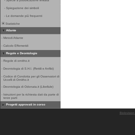
-
Specie a pubblicazione limitata
-
Spiegazione dei simboli
-
Le domande più frequenti
Statistiche
Atlante
-
Metodi Atlante
-
Calcolo Effemeridi
Regole e Deontologie
-
Regole di ornitho.it
-
Deontologia di S.H.I. (Rettili e Anfibi)
-
Codice di Condotta per gli Osservatori di
Uccelli di Ornitho.it
-
Deontologia di Odonata.it (Libellule)
-
Istruzioni per la richiesta dati da parte di
terze parti
Progetti approvati in corso
Biolovision