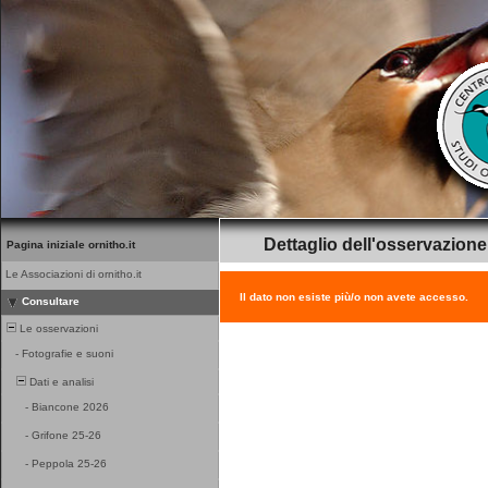
Dettaglio dell'osservazione
Pagina iniziale ornitho.it
Le Associazioni di ornitho.it
Il dato non esiste più/o non avete accesso.
Consultare
Le osservazioni
-
Fotografie e suoni
Dati e analisi
-
Biancone 2026
-
Grifone 25-26
-
Peppola 25-26