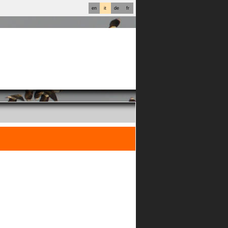
en
it
de
fr