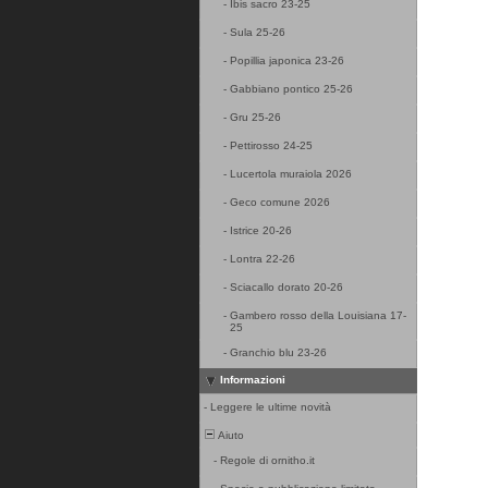
-
Ibis sacro 23-25
-
Sula 25-26
-
Popillia japonica 23-26
-
Gabbiano pontico 25-26
-
Gru 25-26
-
Pettirosso 24-25
-
Lucertola muraiola 2026
-
Geco comune 2026
-
Istrice 20-26
-
Lontra 22-26
-
Sciacallo dorato 20-26
-
Gambero rosso della Louisiana 17-
25
-
Granchio blu 23-26
Informazioni
-
Leggere le ultime novità
Aiuto
-
Regole di ornitho.it