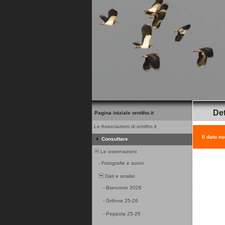
Det
Pagina iniziale ornitho.it
Le Associazioni di ornitho.it
Il dato n
Consultare
Le osservazioni
-
Fotografie e suoni
Dati e analisi
-
Biancone 2026
-
Grifone 25-26
-
Peppola 25-26