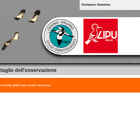
Visitatore Anonimo
taglio dell'osservazione
on esiste più/o non avete accesso.