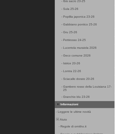
-
Ibis sacro 23-25
-
Sula 25-26
-
Popillia japonica 23-26
-
Gabbiano pontico 25-26
-
Gru 25-26
-
Pettirosso 24-25
-
Lucertola muraiola 2026
-
Geco comune 2026
-
Istrice 20-26
-
Lontra 22-26
-
Sciacallo dorato 20-26
-
Gambero rosso della Louisiana 17-
25
-
Granchio blu 23-26
Informazioni
-
Leggere le ultime novità
Aiuto
-
Regole di ornitho.it