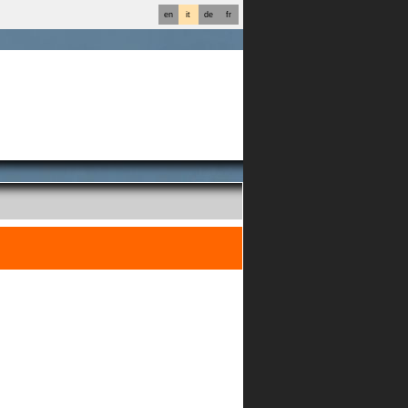
en
it
de
fr