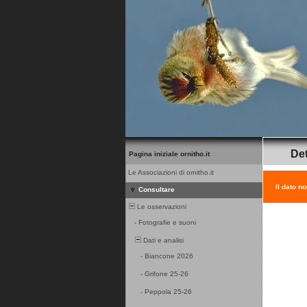
Det
Pagina iniziale ornitho.it
Le Associazioni di ornitho.it
Il dato n
Consultare
Le osservazioni
-
Fotografie e suoni
Dati e analisi
-
Biancone 2026
-
Grifone 25-26
-
Peppola 25-26