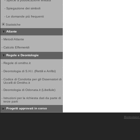
-
Specie a pubblicazione limitata
-
Spiegazione dei simboli
-
Le domande più frequenti
Statistiche
Atlante
-
Metodi Atlante
-
Calcolo Effemeridi
Regole e Deontologie
-
Regole di ornitho.it
-
Deontologia di S.H.I. (Rettili e Anfibi)
-
Codice di Condotta per gli Osservatori di
Uccelli di Ornitho.it
-
Deontologia di Odonata.it (Libellule)
-
Istruzioni per la richiesta dati da parte di
terze parti
Progetti approvati in corso
Biolovision