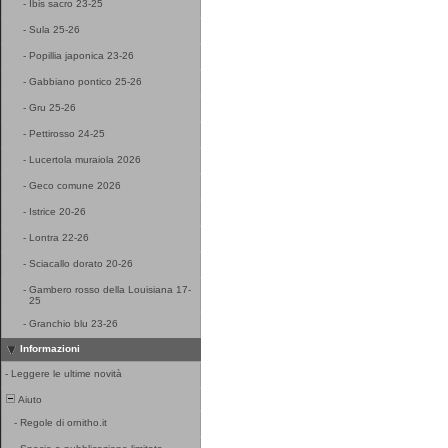
-
Ibis sacro 23-25
-
Sula 25-26
-
Popillia japonica 23-26
-
Gabbiano pontico 25-26
-
Gru 25-26
-
Pettirosso 24-25
-
Lucertola muraiola 2026
-
Geco comune 2026
-
Istrice 20-26
-
Lontra 22-26
-
Sciacallo dorato 20-26
-
Gambero rosso della Louisiana 17-
25
-
Granchio blu 23-26
Informazioni
-
Leggere le ultime novità
Aiuto
-
Regole di ornitho.it