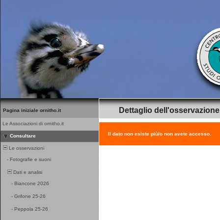
Dettaglio dell'osservazione
Pagina iniziale ornitho.it
Le Associazioni di ornitho.it
Il dato non esiste più/o non avete accesso.
Consultare
Le osservazioni
-
Fotografie e suoni
Dati e analisi
-
Biancone 2026
-
Grifone 25-26
-
Peppola 25-26